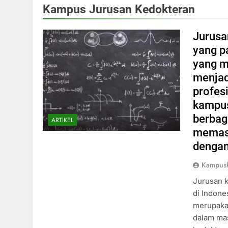
Kampus Jurusan Kedokteran
Jurusa
yang p
yang m
menjad
profes
kampus
berbag
ARTIKEL
memast
dengan
Kampusk
Jurusan k
di Indone
merupakan
dalam ma