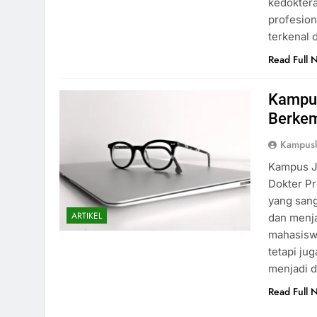
kedokter
profesion
terkenal 
Read Full 
Kampus
Berkem
Kampusk
Kampus J
Dokter P
yang sang
ARTIKEL
dan menja
mahasiswa
tetapi ju
menjadi 
Read Full 