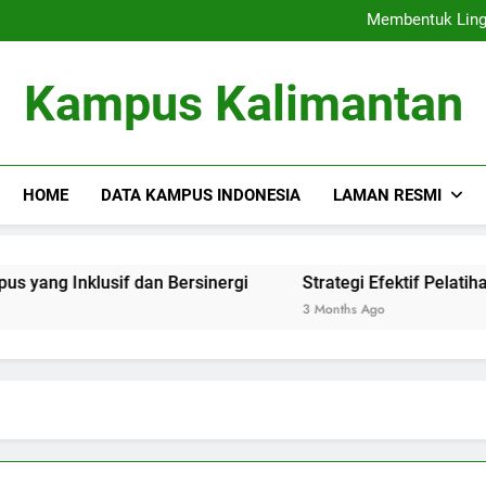
Menciptakan Ja
Membentuk Lingk
Strategi Efektif Pelatihan 
Memaksimalkan Pusa
Menciptakan Ja
Kampus Kalimantan
Membentuk Lingk
Strategi Efektif Pelatihan 
Memaksimalkan Pusa
HOME
DATA KAMPUS INDONESIA
LAMAN RESMI
klusif dan Bersinergi
Strategi Efektif Pelatihan Pend
3 Months Ago