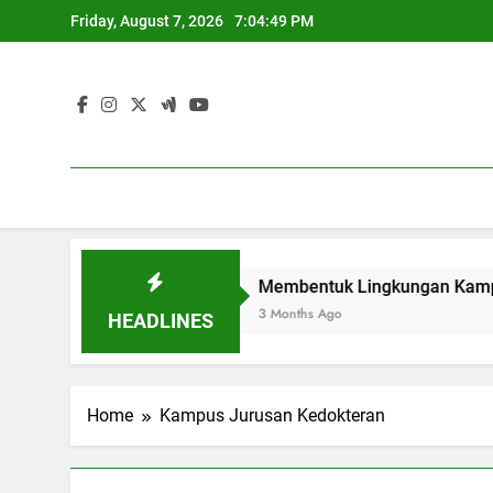
Skip
Friday, August 7, 2026
7:04:49 PM
to
content
itas dan Industri
Membentuk Lingkungan Kampus yang In
3 Months Ago
HEADLINES
Home
Kampus Jurusan Kedokteran