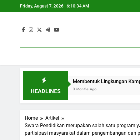
Skip
Friday, August 7, 2026
6:10:35 AM
to
content
s dan Industri
Membentuk Lingkungan Kampus yang Inkl
3 Months Ago
HEADLINES
Home
Artikel
Swara Pendidikan merupakan salah satu program ya
partisipasi masyarakat dalam pengembangan dan p