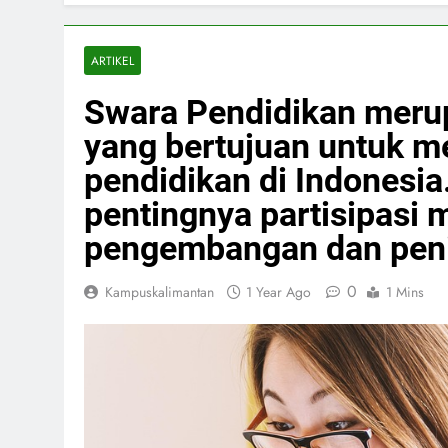
ARTIKEL
Swara Pendidikan meru
yang bertujuan untuk m
pendidikan di Indonesi
pentingnya partisipasi
pengembangan dan peni
0
Kampuskalimantan
1 Year Ago
1 Mins