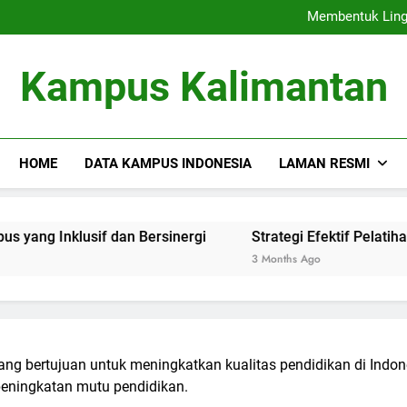
Menciptakan Ja
Membentuk Lingk
Strategi Efektif Pelatihan 
Memaksimalkan Pusa
Menciptakan Ja
Kampus Kalimantan
Membentuk Lingk
Strategi Efektif Pelatihan 
Memaksimalkan Pusa
HOME
DATA KAMPUS INDONESIA
LAMAN RESMI
usif dan Bersinergi
Strategi Efektif Pelatihan Pendidi
3 Months Ago
ng bertujuan untuk meningkatkan kualitas pendidikan di Indo
eningkatan mutu pendidikan.