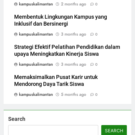
kampuskalimantan
2 months ago
0
Membentuk Lingkungan Kampus yang
Inklusif dan Bersinergi
kampuskalimantan
3 months ago
0
Strategi Efektif Pelatihan Pendidikan dalam
upaya Meningkatkan Kinerja Siswa
kampuskalimantan
3 months ago
0
Memaksimalkan Pusat Karir untuk
Mendorong Daya Tarik Siswa
kampuskalimantan
5 months ago
0
Search
SEARCH