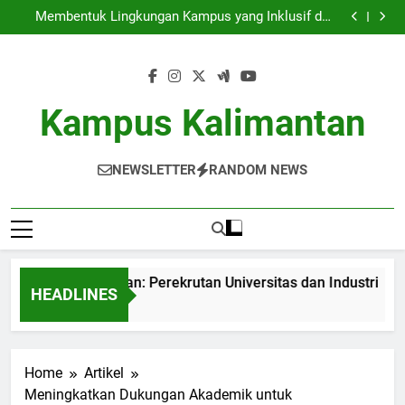
Menciptakan Jambatan: Perekrutan Universitas dan
Skip
Industri
Membentuk Lingkungan Kampus yang Inklusif dan
to
Bersinergi
Strategi Efektif Pelatihan Pendidikan dalam upaya
Meningkatkan Kinerja Siswa
Memaksimalkan Pusat Karir untuk Mendorong Daya
content
Tarik Siswa
Menciptakan Jambatan: Perekrutan Universitas dan
Industri
Membentuk Lingkungan Kampus yang Inklusif dan
Bersinergi
Strategi Efektif Pelatihan Pendidikan dalam upaya
Kampus Kalimantan
Meningkatkan Kinerja Siswa
Memaksimalkan Pusat Karir untuk Mendorong Daya
Tarik Siswa
NEWSLETTER
RANDOM NEWS
iptakan Jambatan: Perekrutan Universitas dan Industri
HEADLINES
nths Ago
Home
Artikel
Meningkatkan Dukungan Akademik untuk