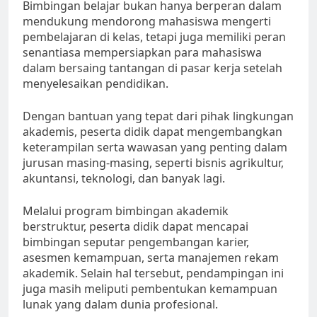
Bimbingan belajar bukan hanya berperan dalam
mendukung mendorong mahasiswa mengerti
pembelajaran di kelas, tetapi juga memiliki peran
senantiasa mempersiapkan para mahasiswa
dalam bersaing tantangan di pasar kerja setelah
menyelesaikan pendidikan.
Dengan bantuan yang tepat dari pihak lingkungan
akademis, peserta didik dapat mengembangkan
keterampilan serta wawasan yang penting dalam
jurusan masing-masing, seperti bisnis agrikultur,
akuntansi, teknologi, dan banyak lagi.
Melalui program bimbingan akademik
berstruktur, peserta didik dapat mencapai
bimbingan seputar pengembangan karier,
asesmen kemampuan, serta manajemen rekam
akademik. Selain hal tersebut, pendampingan ini
juga masih meliputi pembentukan kemampuan
lunak yang dalam dunia profesional.