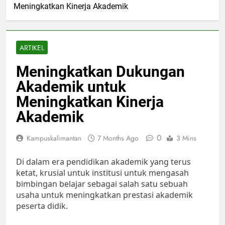
Meningkatkan Kinerja Akademik
ARTIKEL
Meningkatkan Dukungan
Akademik untuk
Meningkatkan Kinerja
Akademik
0
Kampuskalimantan
7 Months Ago
3 Mins
Di dalam era pendidikan akademik yang terus
ketat, krusial untuk institusi untuk mengasah
bimbingan belajar sebagai salah satu sebuah
usaha untuk meningkatkan prestasi akademik
peserta didik.