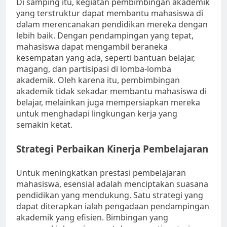
Di samping itu, kegiatan pembimbingan akademik
yang terstruktur dapat membantu mahasiswa di
dalam merencanakan pendidikan mereka dengan
lebih baik. Dengan pendampingan yang tepat,
mahasiswa dapat mengambil beraneka
kesempatan yang ada, seperti bantuan belajar,
magang, dan partisipasi di lomba-lomba
akademik. Oleh karena itu, pembimbingan
akademik tidak sekadar membantu mahasiswa di
belajar, melainkan juga mempersiapkan mereka
untuk menghadapi lingkungan kerja yang
semakin ketat.
Strategi Perbaikan Kinerja Pembelajaran
Untuk meningkatkan prestasi pembelajaran
mahasiswa, esensial adalah menciptakan suasana
pendidikan yang mendukung. Satu strategi yang
dapat diterapkan ialah pengadaan pendampingan
akademik yang efisien. Bimbingan yang