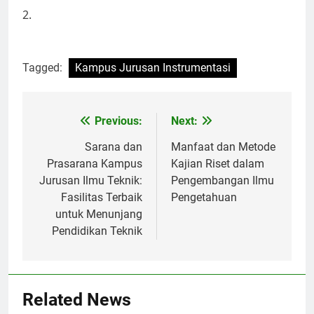
2.
Tagged:
Kampus Jurusan Instrumentasi
Post
Previous:
Next:
navigation
Sarana dan
Manfaat dan Metode
Prasarana Kampus
Kajian Riset dalam
Jurusan Ilmu Teknik:
Pengembangan Ilmu
Fasilitas Terbaik
Pengetahuan
untuk Menunjang
Pendidikan Teknik
Related News