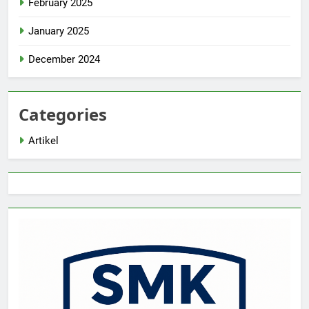
February 2025
January 2025
December 2024
Categories
Artikel