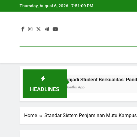
Skip
Thursday, August 6, 2026
7:51:09 PM
to
content
Minat kemampuan
Menjadi Student Berkualitas: Panduan 
6 Months Ago
HEADLINES
Home
Standar Sistem Penjaminan Mutu Kampus