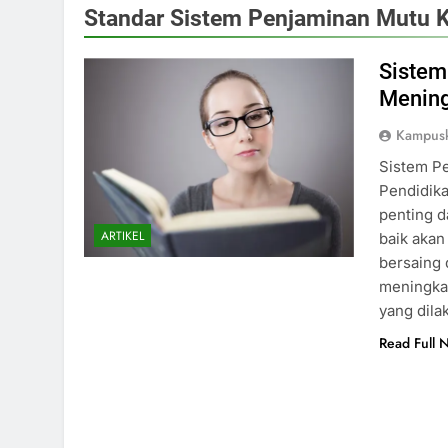
Standar Sistem Penjaminan Mutu 
Sistem
Mening
Kampusk
Sistem P
Pendidika
penting d
ARTIKEL
baik aka
bersaing 
meningkat
yang dil
Read Full 