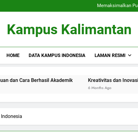
Strategi Efektif Pelatihan 
Memaksimalkan Pusa
Menciptakan Ja
Membentuk Lingk
Strategi Efektif Pelatihan 
Kampus Kalimantan
Memaksimalkan Pusa
HOME
DATA KAMPUS INDONESIA
LAMAN RESMI
dan Cara Berhasil Akademik
Kreativitas dan Inovasi: 
6 Months Ago
 Indonesia